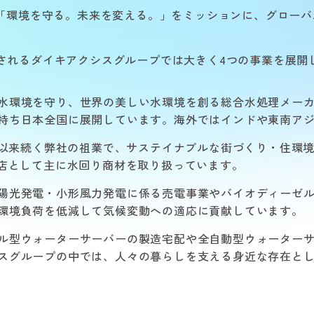
以来「環境を守る。未来を変える。」をミッションに、グロー
成されるダイキアクシスグループでは大きく4つの事業を展開
水環境を守り、世界の美しい水環境を創る総合水処理メー
持ち日本全国に展開しています。海外ではインドや東南ア
創業以来続く弊社の祖業で、サステイナブルな街づくり・住環
理店として主に水回り商材を取り扱っています。
陽光発電・小形風力発電に係る売電事業やバイオディーゼ
環境負荷を低減して気候変動への適応に貢献しています。
ル型ウォーターサーバーの製造宅配や全自動型ウォーター
スグループの中では、人々の暮らしを支える身近な存在とし